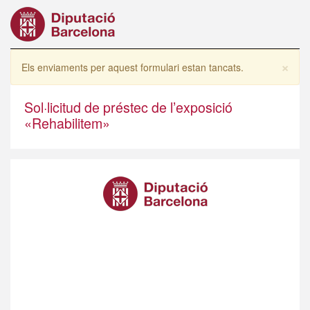
Vés
al
contingut
×
Missatge
Els enviaments per aquest formulari estan tancats.
d'avís
Sol·licitud de préstec de l’exposició
«Rehabilitem»