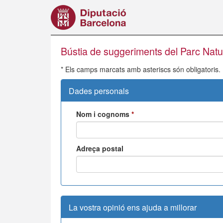
Vés
al
contingut
Bústia de suggeriments del Parc Natu
* Els camps marcats amb asteriscs són obligatoris.
Dades personals
Nom i cognoms
*
Adreça postal
La vostra opinió ens ajuda a millorar