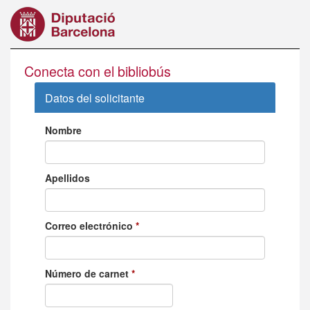
Vés
al
contingut
Conecta con el bibliobús
Datos del solicitante
Nombre
Apellidos
Correo electrónico
*
Número de carnet
*